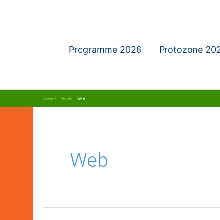
Aller
au
contenu
Programme 2026
Protozone 20
Accueil
News
Web
Web